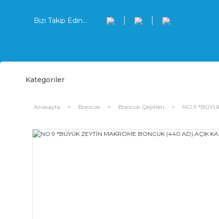
Bizi Takip Edin...
Kategoriler
Anasayfa
Boncuk
Boncuk Çeşitleri
NO:9 *BÜYÜ