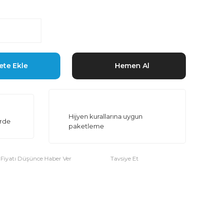
ete Ekle
Hemen Al
Hijyen kurallarına uygun
erde
paketleme
Fiyatı Düşünce Haber Ver
Tavsiye Et