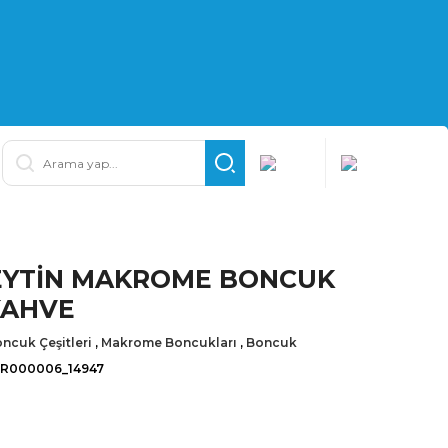
ZEYTİN MAKROME BONCUK
KAHVE
ncuk Çeşitleri
,
Makrome Boncukları
,
Boncuk
İR000006_14947