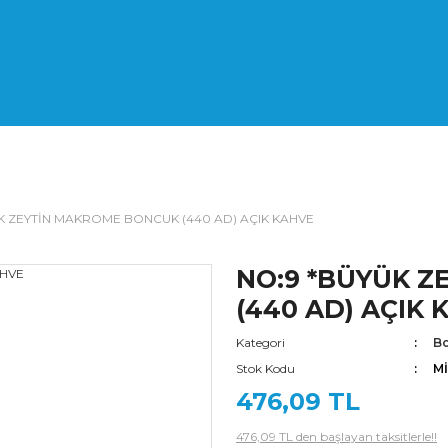
K ZEYTİN MAKROME BONCUK (440 AD) AÇIK KAHVE
NO:9 *BÜYÜK 
(440 AD) AÇIK 
Kategori
Bo
Stok Kodu
M
476,09 TL
476,09 TL den başlayan taksitlerle!!