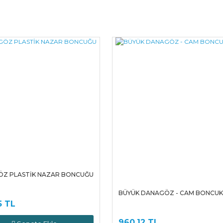
Bu ürüne ilk yorumu siz yapın!
Yorum Yaz
Z PLASTİK NAZAR BONCUĞU
BÜYÜK DANAGÖZ - CAM BONCUK (
5 TL
960,12 TL