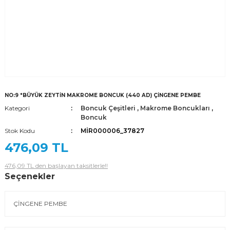
NO:9 *BÜYÜK ZEYTİN MAKROME BONCUK (440 AD) ÇİNGENE PEMBE
Kategori
Boncuk Çeşitleri
,
Makrome Boncukları
,
Boncuk
Stok Kodu
MİR000006_37827
476,09 TL
476,09 TL den başlayan taksitlerle!!
Seçenekler