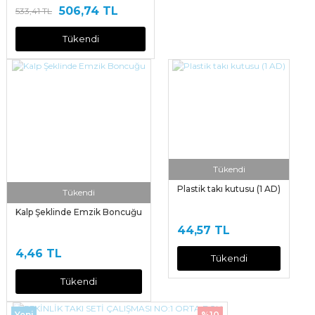
506,74 TL
533,41 TL
Tükendi
Tükendi
Plastik takı kutusu (1 AD)
Tükendi
Kalp Şeklinde Emzik Boncuğu
44,57 TL
4,46 TL
Tükendi
Tükendi
Yeni
%10