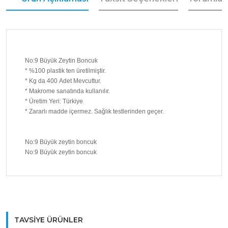
No:9 Büyük Zeytin Boncuk
* %100 plastik ten üretilmiştir.
* Kg da 400 Adet Mevcuttur.
* Makrome sanatında kullanılır.
* Üretim Yeri: Türkiye
* Zararlı madde içermez. Sağlık testlerinden geçer.
No:9 Büyük zeytin boncuk
No:9 Büyük zeytin boncuk
Bu ürüne ilk yorumu siz yapın!
TAVSİYE ÜRÜNLER