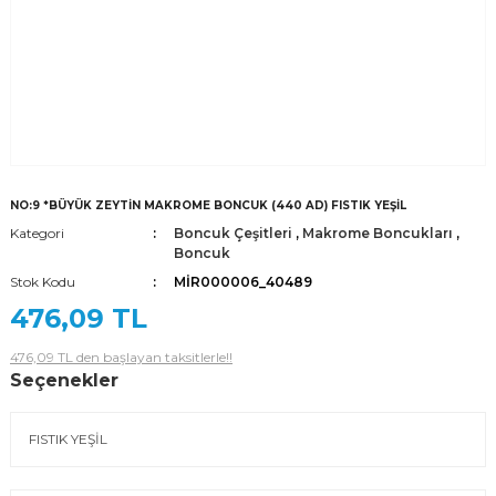
NO:9 *BÜYÜK ZEYTİN MAKROME BONCUK (440 AD) FISTIK YEŞİL
Kategori
Boncuk Çeşitleri
,
Makrome Boncukları
,
Boncuk
Stok Kodu
MİR000006_40489
476,09 TL
476,09 TL den başlayan taksitlerle!!
Seçenekler