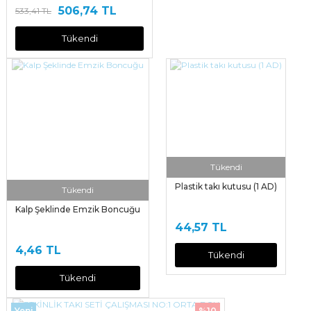
506,74 TL
533,41 TL
Tükendi
Tükendi
Plastik takı kutusu (1 AD)
Tükendi
Kalp Şeklinde Emzik Boncuğu
44,57 TL
4,46 TL
Tükendi
Tükendi
Yeni
%10