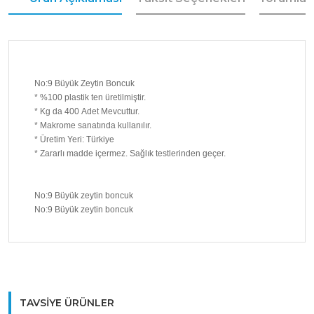
No:9 Büyük Zeytin Boncuk
* %100 plastik ten üretilmiştir.
* Kg da 400 Adet Mevcuttur.
* Makrome sanatında kullanılır.
* Üretim Yeri: Türkiye
* Zararlı madde içermez. Sağlık testlerinden geçer.
No:9 Büyük zeytin boncuk
No:9 Büyük zeytin boncuk
Bu ürüne ilk yorumu siz yapın!
TAVSİYE ÜRÜNLER