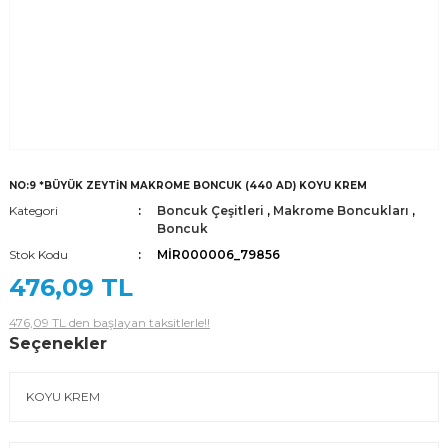
NO:9 *BÜYÜK ZEYTİN MAKROME BONCUK (440 AD) KOYU KREM
Kategori
Boncuk Çeşitleri
,
Makrome Boncukları
,
Boncuk
Stok Kodu
MİR000006_79856
476,09 TL
476,09 TL den başlayan taksitlerle!!
Seçenekler