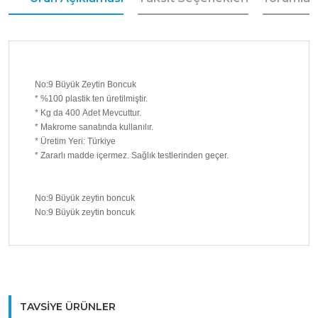
No:9 Büyük Zeytin Boncuk
* %100 plastik ten üretilmiştir.
* Kg da 400 Adet Mevcuttur.
* Makrome sanatında kullanılır.
* Üretim Yeri: Türkiye
* Zararlı madde içermez. Sağlık testlerinden geçer.
No:9 Büyük zeytin boncuk
No:9 Büyük zeytin boncuk
Bu ürüne ilk yorumu siz yapın!
TAVSİYE ÜRÜNLER