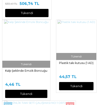
506,74 TL
533,41 TL
Tükendi
Tükendi
Plastik takı kutusu (1 AD)
Tükendi
Kalp Şeklinde Emzik Boncuğu
44,57 TL
4,46 TL
Tükendi
Tükendi
Yeni
%10