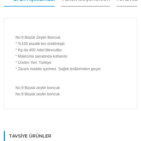
No:9 Büyük Zeytin Boncuk
* %100 plastik ten üretilmiştir.
* Kg da 400 Adet Mevcuttur.
* Makrome sanatında kullanılır.
* Üretim Yeri: Türkiye
* Zararlı madde içermez. Sağlık testlerinden geçer.
No:9 Büyük zeytin boncuk
No:9 Büyük zeytin boncuk
Bu ürüne ilk yorumu siz yapın!
TAVSİYE ÜRÜNLER