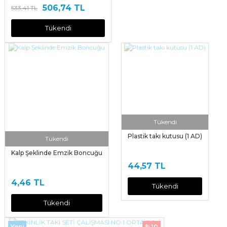
506,74 TL
533,41 TL
Tükendi
Tükendi
Plastik takı kutusu (1 AD)
Tükendi
Kalp Şeklinde Emzik Boncuğu
44,57 TL
4,46 TL
Tükendi
Tükendi
Yeni
%10