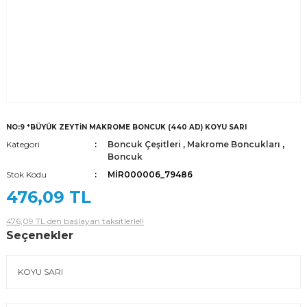
NO:9 *BÜYÜK ZEYTİN MAKROME BONCUK (440 AD) KOYU SARI
Kategori
Boncuk Çeşitleri
,
Makrome Boncukları
,
Boncuk
Stok Kodu
MİR000006_79486
476,09 TL
476,09 TL den başlayan taksitlerle!!
Seçenekler