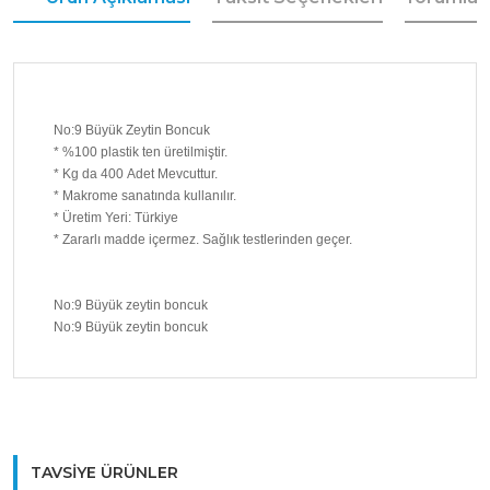
No:9 Büyük Zeytin Boncuk
* %100 plastik ten üretilmiştir.
* Kg da 400 Adet Mevcuttur.
* Makrome sanatında kullanılır.
* Üretim Yeri: Türkiye
* Zararlı madde içermez. Sağlık testlerinden geçer.
No:9 Büyük zeytin boncuk
No:9 Büyük zeytin boncuk
Bu ürüne ilk yorumu siz yapın!
TAVSİYE ÜRÜNLER