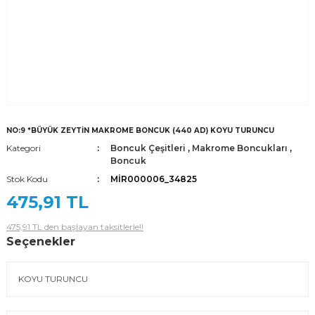
NO:9 *BÜYÜK ZEYTİN MAKROME BONCUK (440 AD) KOYU TURUNCU
Kategori
Boncuk Çeşitleri
,
Makrome Boncukları
,
Boncuk
Stok Kodu
MİR000006_34825
475,91 TL
475,91 TL den başlayan taksitlerle!!
Seçenekler