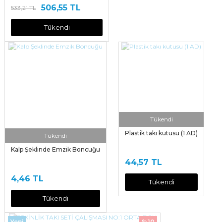
506,55 TL
533,21 TL
Tükendi
Tükendi
Plastik takı kutusu (1 AD)
Tükendi
Kalp Şeklinde Emzik Boncuğu
44,57 TL
4,46 TL
Tükendi
Tükendi
Yeni
%10