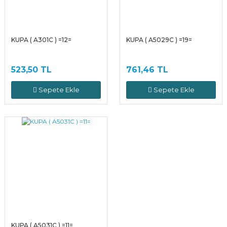
KUPA ( A301C ) =12=
KUPA ( A5029C ) =19=
523,50 TL
761,46 TL
Sepete Ekle
Sepete Ekle
KUPA ( A5031C ) =11=