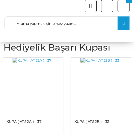
Hediyelik Başarı Kupası
KUPA ( A1152A ) =37=
KUPA ( A1152B ) =33=