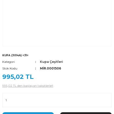
KUPA (3014A) =31=
Kategori
Kupa Çeşitleri
Stok Kodu
MİR.0001506
995,02 TL
995,02 TL den başlayan taksitlerle!!