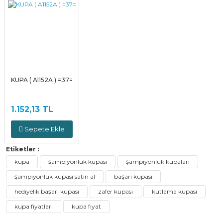
KUPA ( A1152A ) =37=
1.152,13 TL
Sepete Ekle
Etiketler :
kupa
şampiyonluk kupası
şampiyonluk kupaları
şampiyonluk kupası satın al
başarı kupası
hediyelik başarı kupası
zafer kupası
kutlama kupası
kupa fiyatları
kupa fiyat