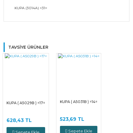
KUPA (3014A) =31=
Bu ürüne ilk yorumu siz yapın!
TAVSİYE ÜRÜNLER
Yorum Yaz
KUPA ( A5031B ) =14=
KUPA ( A5029B ) =17=
523,69 TL
628,43 TL
Sepete Ekle
Sepete Ekle