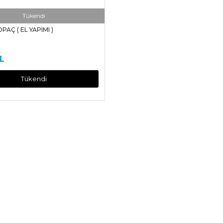
Tükendi
AÇ ( EL YAPIMI )
L
Tükendi