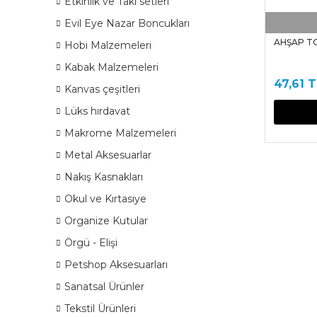
Etkinlik ve Takı setleri
Evil Eye Nazar Boncukları
AHŞAP TOP
Hobi Malzemeleri
Kabak Malzemeleri
47,61 T
Kanvas çeşitleri
Lüks hırdavat
Makrome Malzemeleri
Metal Aksesuarlar
Nakış Kasnakları
Okul ve Kırtasiye
Organize Kutular
Örgü - Elişi
Petshop Aksesuarları
Sanatsal Ürünler
Tekstil Ürünleri