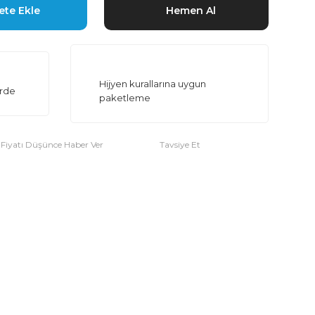
ete Ekle
Hemen Al
Hijyen kurallarına uygun
erde
paketleme
Fiyatı Düşünce Haber Ver
Tavsiye Et