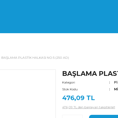
BAŞLAMA PLASTİK HALKASI NO:5 (250 AD)
BAŞLAMA PLAST
Kategori
Pl
Stok Kodu
M
476,09 TL
476,09 TL den başlayan taksitlerle!!