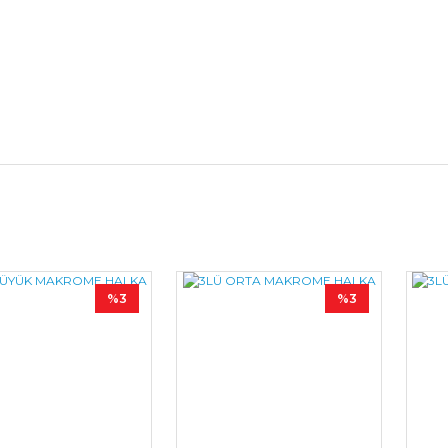
Bu ürüne ilk yorumu siz yapın!
%3
%3
Yorum Yaz