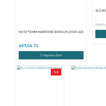
3LÜ B
71,41 TL
NO:13 *10MM MAKROME BONCUK (2000 AD)
457,04 TL
Sepete Ekle
%3