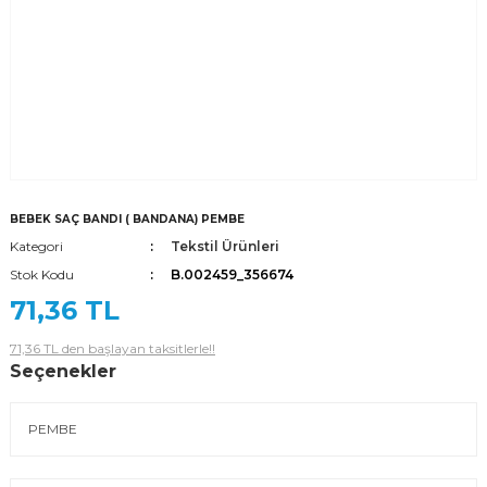
BEBEK SAÇ BANDI ( BANDANA) PEMBE
Kategori
Tekstil Ürünleri
Stok Kodu
B.002459_356674
71,36 TL
71,36 TL den başlayan taksitlerle!!
Seçenekler