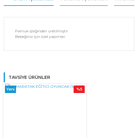
Pamuk ipliğinden üretilmiştir.
Bebeğiniz için özel yapımdır.
Bu ürüne ilk yorumu siz yapın!
TAVSİYE ÜRÜNLER
Yeni
%5
Yorum Yaz