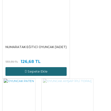
NUMARATAK EĞİTiCİ OYUNCAK (1ADET)
126,68 TL
133,35 TL
Sepete Ekle