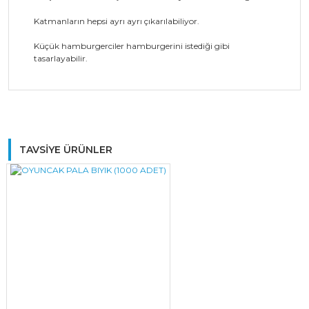
Katmanların hepsi ayrı ayrı çıkarılabiliyor.
Küçük hamburgerciler hamburgerini istediği gibi
tasarlayabilir.
Bu ürüne ilk yorumu siz yapın!
TAVSİYE ÜRÜNLER
Yorum Yaz