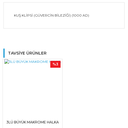
KUŞ KLİPSİ (GÜVERCİN BİLEZİĞİ) (1000 AD)
Bu ürüne ilk yorumu siz yapın!
TAVSİYE ÜRÜNLER
%3
Yorum Yaz
3LÜ BÜYÜK MAKROME HALKA