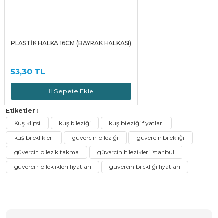
PLASTİK HALKA 16CM (BAYRAK HALKASI)
53,30 TL
Sepete Ekle
Etiketler :
Kuş klipsi
kuş bileziği
kuş bileziği fiyatları
kuş bileklikleri
güvercin bileziği
güvercin bilekliği
güvercin bilezik takma
güvercin bilezikleri istanbul
güvercin bileklikleri fiyatları
güvercin bilekliği fiyatları