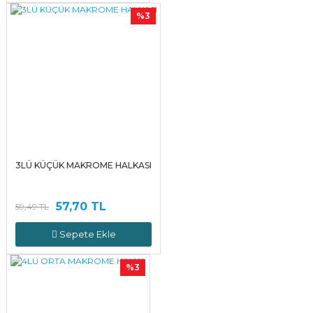
%3
3LÜ KÜÇÜK MAKROME HALKASI
57,70 TL
59,49 TL
Sepete Ekle
%3