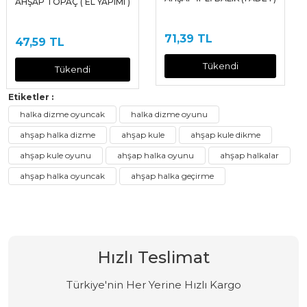
AHŞAP TOPAÇ ( EL YAPIMI )
71,39 TL
47,59 TL
Tükendi
Tükendi
Etiketler :
halka dizme oyuncak
halka dizme oyunu
ahşap halka dizme
ahşap kule
ahşap kule dikme
ahşap kule oyunu
ahşap halka oyunu
ahşap halkalar
ahşap halka oyuncak
ahşap halka geçirme
Hızlı Teslimat
Türkiye'nin Her Yerine Hızlı Kargo