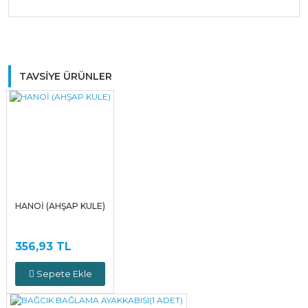
Bu ürüne ilk yorumu siz yapın!
TAVSİYE ÜRÜNLER
Yorum Yaz
HANOİ (AHŞAP KULE)
356,93 TL
Sepete Ekle