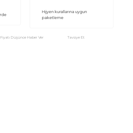
Hijyen kurallarına uygun
erde
paketleme
Fiyatı Düşünce Haber Ver
Tavsiye Et