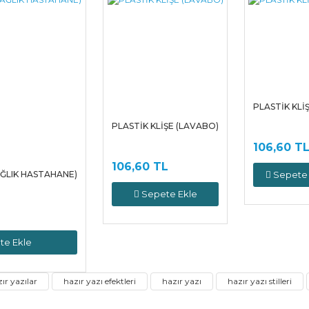
PLASTİK KLİŞ
PLASTİK KLİŞE (LAVABO)
106,60 T
106,60 TL
AĞLIK HASTAHANE)
Sepete 
Sepete Ekle
te Ekle
ır yazılar
hazır yazı efektleri
hazır yazı
hazır yazı stilleri