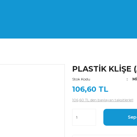
PLASTİK KLİŞE 
Stok Kodu
M
106,60 TL
106,60 TL den başlayan taksitlerle!!
Sep