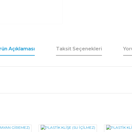
rün Açıklaması
Taksit Seçenekleri
Yor
Bu ürüne ilk yorumu siz yapın!