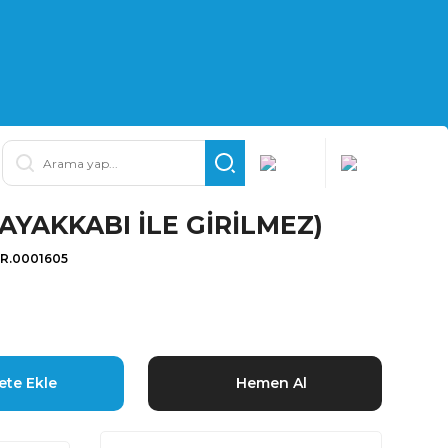
(AYAKKABI İLE GİRİLMEZ)
İR.0001605
ete Ekle
Hemen Al