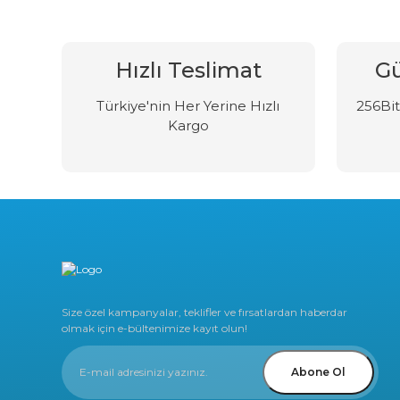
Hızlı Teslimat
Gü
Türkiye'nin Her Yerine Hızlı
256Bit 
Kargo
Size özel kampanyalar, teklifler ve fırsatlardan haberdar
olmak için e-bültenimize kayıt olun!
Abone Ol