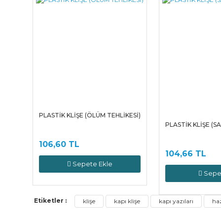
PLASTİK KLİŞE (ÖLÜM TEHLİKESİ)
PLASTİK KLİŞE (S
106,60 TL
104,66 TL
Sepete Ekle
Sepe
Etiketler :
klişe
kapı klişe
kapı yazıları
haz