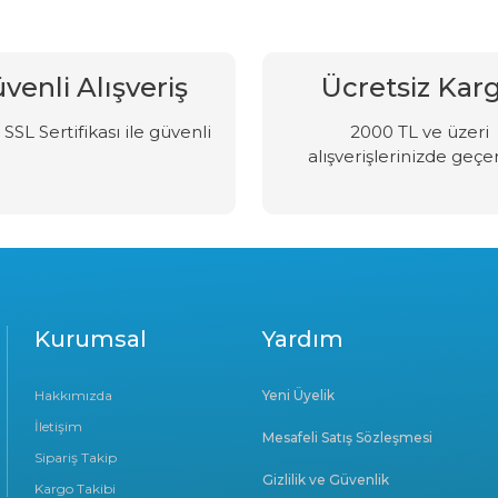
venli Alışveriş
Ücretsiz Kar
SSL Sertifikası ile güvenli
2000 TL ve üzeri
alışverişlerinizde geçer
Kurumsal
Yardım
Hakkımızda
Yeni Üyelik
İletişim
Mesafeli Satış Sözleşmesi
Sipariş Takip
Gizlilik ve Güvenlik
Kargo Takibi