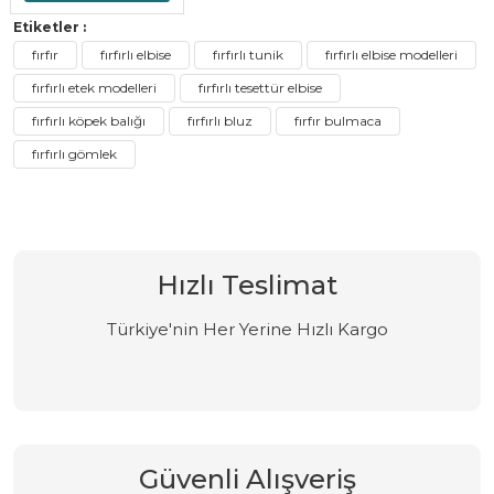
Etiketler :
fırfır
fırfırlı elbise
fırfırlı tunik
fırfırlı elbise modelleri
fırfırlı etek modelleri
fırfırlı tesettür elbise
fırfırlı köpek balığı
fırfırlı bluz
fırfır bulmaca
fırfırlı gömlek
Hızlı Teslimat
Türkiye'nin Her Yerine Hızlı Kargo
Güvenli Alışveriş