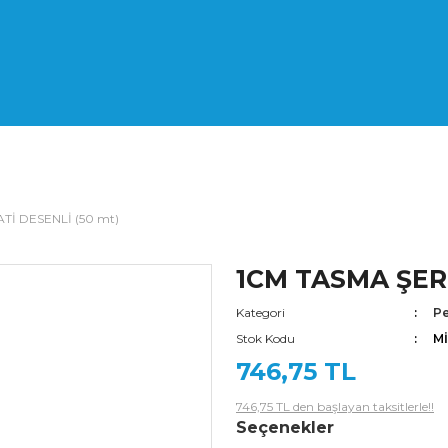
Tİ DESENLİ (50 mt)
1CM TASMA ŞERİ
Kategori
Pe
Stok Kodu
M
746,75 TL
746,75 TL den başlayan taksitlerle!!
Seçenekler