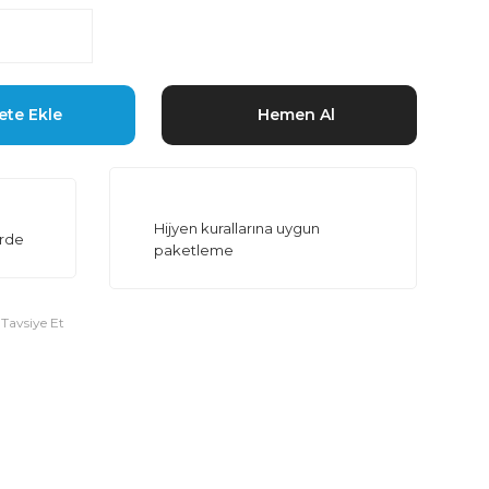
ete Ekle
Hemen Al
Hijyen kurallarına uygun
erde
paketleme
Tavsiye Et