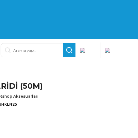
RİDİ (50M)
tshop Aksesuarları
GHKLN25