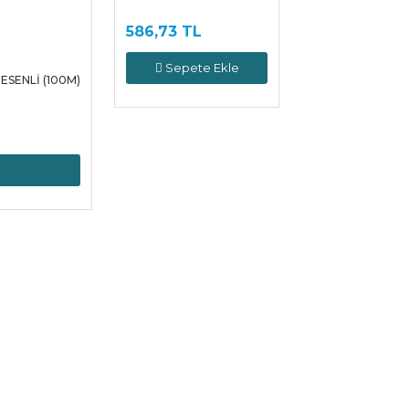
586,73 TL
Sepete Ekle
ESENLİ (100M)
e