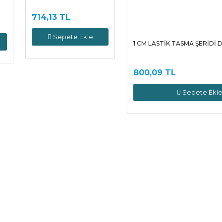
714,13 TL
Sepete Ekle
1 CM LASTİK TASMA ŞERİDİ D
800,09 TL
Sepete Ekl