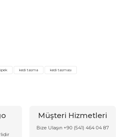
öpek
kedi tasma
kedi tasması
go
Müşteri Hizmetleri
Bize Ulaşın +90 (541) 464 04 87
lidir