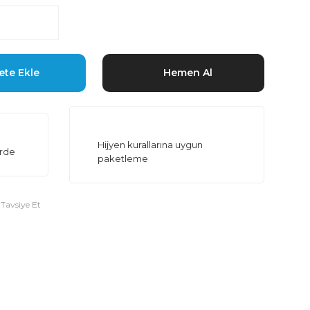
ete Ekle
Hemen Al
Hijyen kurallarına uygun
erde
paketleme
Tavsiye Et