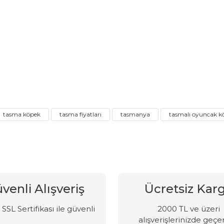
tasma köpek
tasma fiyatları
tasmanya
tasmalı oyuncak k
venli Alışveriş
Ücretsiz Kar
SSL Sertifikası ile güvenli
2000 TL ve üzeri
alışverişlerinizde geçer