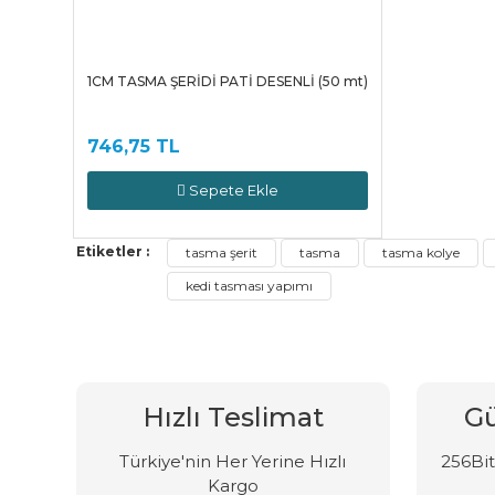
1CM TASMA ŞERİDİ PATİ DESENLİ (50 mt)
746,75 TL
Sepete Ekle
Etiketler :
tasma şerit
tasma
tasma kolye
kedi tasması yapımı
Hızlı Teslimat
Gü
Türkiye'nin Her Yerine Hızlı
256Bit 
Kargo