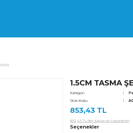
(50M)
1.5CM TASMA ŞE
Kategori
Pe
Stok Kodu
A
853,43 TL
853,43 TL den başlayan taksitlerle!!
Seçenekler