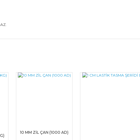
AZ.
Bu ürüne ilk yorumu siz yapın!
Yorum Yaz
10 MM ZİL ÇAN (1000 AD)
KG)