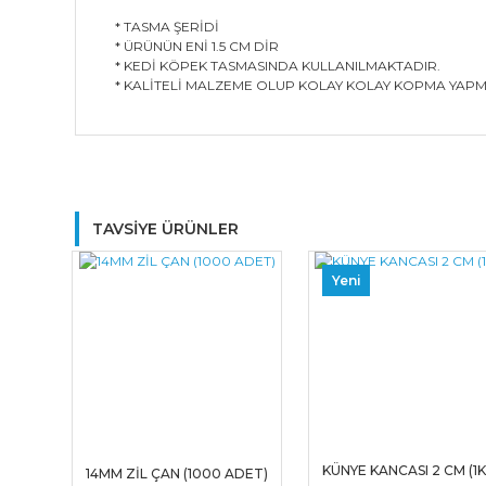
* TASMA ŞERİDİ
* ÜRÜNÜN ENİ 1.5 CM DİR
* KEDİ KÖPEK TASMASINDA KULLANILMAKTADIR.
* KALİTELİ MALZEME OLUP KOLAY KOLAY KOPMA YAPM
TAVSİYE ÜRÜNLER
Yeni
KÜNYE KANCASI 2 CM (1
14MM ZİL ÇAN (1000 ADET)