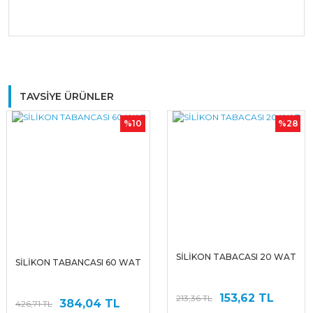
Bu ürüne ilk yorumu siz yapın!
TAVSİYE ÜRÜNLER
%10
%28
Yorum Yaz
SİLİKON TABACASI 20 WAT
SİLİKON TABANCASI 60 WAT
153,62 TL
213,36 TL
384,04 TL
426,71 TL