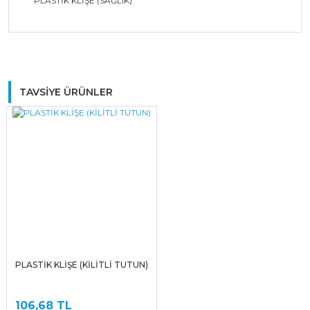
PLASTİK KLİŞE (SAĞLIK)
Bu ürüne ilk yorumu siz yapın!
TAVSİYE ÜRÜNLER
Yorum Yaz
PLASTİK KLİŞE (KİLİTLİ TUTUN)
106,68 TL