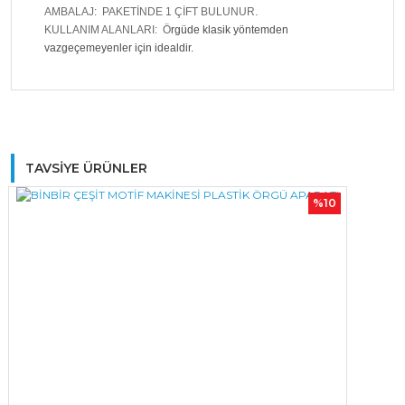
AMBALAJ: PAKETİNDE 1 ÇİFT BULUNUR.
KULLANIM ALANLARI: Ö
rgüde klasik yöntemden
vazgeçemeyenler için idealdir.
Bu ürüne ilk yorumu siz yapın!
TAVSİYE ÜRÜNLER
%10
Yorum Yaz