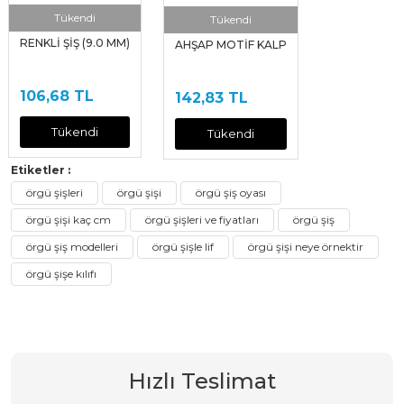
Tükendi
Tükendi
RENKLİ ŞİŞ (9.0 MM)
AHŞAP MOTİF KALP
106,68 TL
142,83 TL
Tükendi
Tükendi
Etiketler :
örgü şişleri
örgü şişi
örgü şiş oyası
örgü şişi kaç cm
örgü şişleri ve fiyatları
örgü şiş
örgü şiş modelleri
örgü şişle lif
örgü şişi neye örnektir
örgü şişe kılıfı
Hızlı Teslimat