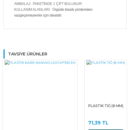
AMBALAJ: PAKETİNDE 1 ÇİFT BULUNUR.
KULLANIM ALANLARI: Ö
rgüde klasik yöntemden
vazgeçemeyenler için idealdir.
Bu ürüne ilk yorumu siz yapın!
TAVSİYE ÜRÜNLER
Yorum Yaz
PLASTİK TIĞ (8 MM)
71,39 TL