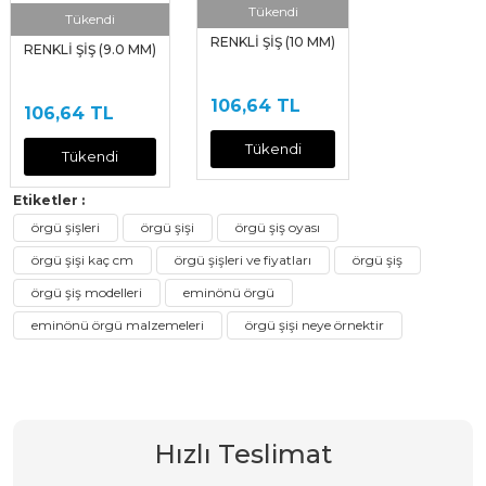
Tükendi
Tükendi
RENKLİ ŞİŞ (10 MM)
RENKLİ ŞİŞ (9.0 MM)
106,64 TL
106,64 TL
Tükendi
Tükendi
Etiketler :
örgü şişleri
örgü şişi
örgü şiş oyası
örgü şişi kaç cm
örgü şişleri ve fiyatları
örgü şiş
örgü şiş modelleri
eminönü örgü
eminönü örgü malzemeleri
örgü şişi neye örnektir
Hızlı Teslimat