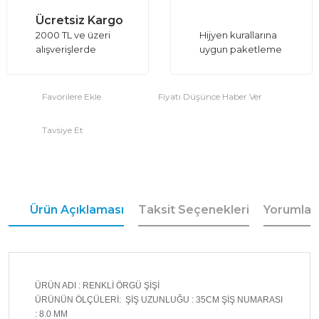
Ücretsiz Kargo
2000 TL ve üzeri
Hijyen kurallarına
alışverişlerde
uygun paketleme
Fiyatı Düşünce Haber Ver
Tavsiye Et
Ürün Açıklaması
Taksit Seçenekleri
Yorumlar
ÜRÜN ADI : RENKLİ ÖRGÜ ŞİŞİ
ÜRÜNÜN ÖLÇÜLERİ: ŞİŞ UZUNLUĞU : 35CM ŞİŞ NUMARASI
: 8.0 MM