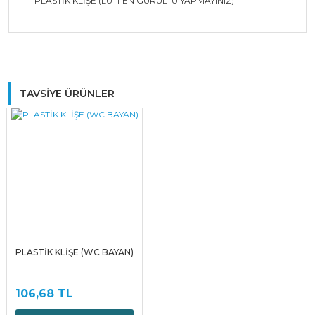
PLASTİK KLİŞE (LÜTFEN GÜRÜLTÜ YAPMAYINIZ)
Bu ürüne ilk yorumu siz yapın!
TAVSİYE ÜRÜNLER
Yorum Yaz
PLASTİK KLİŞE (WC BAYAN)
106,68 TL